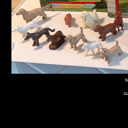
M
CL
+